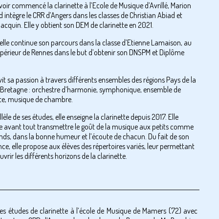
voir commencé la clarinette à l’Ecole de Musique d’Avrillé, Marion
 intègre le CRR d’Angers dans les classes de Christian Abiad et
acquin. Elle y obtient son DEM de clarinette en 2021.
 elle continue son parcours dans la classe d’Etienne Lamaison, au
périeur de Rennes dans le but d’obtenir son DNSPM et Diplôme
it sa passion à travers différents ensembles des régions Pays de la
t Bretagne : orchestre d’harmonie, symphonique, ensemble de
tte, musique de chambre.
lèle de ses études, elle enseigne la clarinette depuis 2017. Elle
e avant tout transmettre le goût de la musique aux petits comme
nds, dans la bonne humeur et l’écoute de chacun. Du fait de son
ce, elle propose aux élèves des répertoires variés, leur permettant
vrir les différents horizons de la clarinette.
es études de clarinette à l’école de Musique de Mamers (72) avec