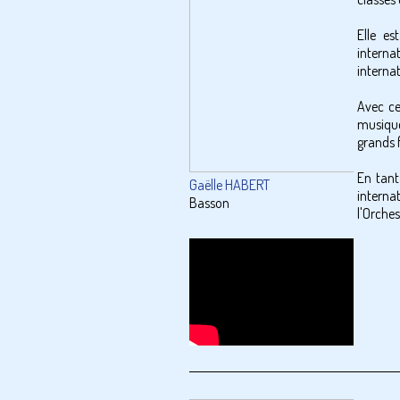
Elle e
interna
interna
Avec ce
musique 
grands 
En tant
Gaëlle HABERT
interna
Basson
l'Orches